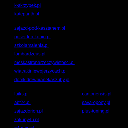
k-skrzypek.pl
katepanth.pl
zajazd-pod-kasztanem.pl
posejdon-konin.pl
szkolamalenia.pl
lombardzeus.pl
meskastronarzeczywistosci.pl
wiatrakiniewojerzycach.pl
domkidrewnianekaszuby.pl
luiks.pl
cantonensis.pl
abt24.pl
sava-opony.pl
zajazdorion.pl
plus-tuning.pl
zakupy4u.pl