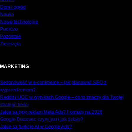
Dom i ogród
Nauka
Nowe technologie
Podróże
Pozostałe
Zwierzęta
MARKETING
Sezonowość w e-commerce – jak planować SEO z
wyprzedzeniem?
Reddit i UGC w wynikach Google – co to znaczy dla Twojej
strategii treści
Jakie są typy reklam Meta Ads? Formaty na 2026
Google Discover: czym jest i jak działa?
Jakie są funkcje AI w Google Ads?