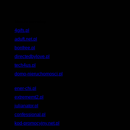
Nasze serwisy:
4gifs.pl
aduft.net.pl
bonfree.pl
directedbylove.pl
tech4us.pl
domo-nieruchomosci.pl
ener-chi.pl
extrememt2.pl
julianator.pl
confessional.pl
kod-promocyjny.net.pl