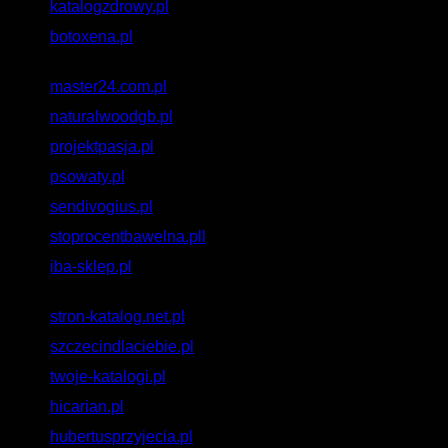
katalogzdrowy.pl
botoxena.pl
master24.com.pl
naturalwoodgb.pl
projektpasja.pl
psowaty.pl
sendivogius.pl
stoprocentbawelna.pll
iba-sklep.pl
stron-katalog.net.pl
szczecindlaciebie.pl
twoje-katalogi.pl
hicarian.pl
hubertusprzyjecia.pl