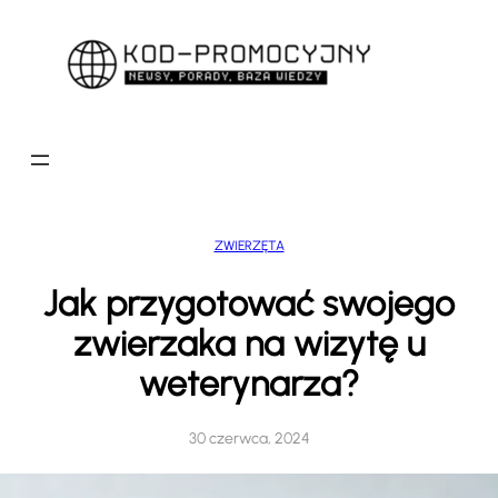
Przejdź
do
treści
ZWIERZĘTA
Jak przygotować swojego
zwierzaka na wizytę u
weterynarza?
30 czerwca, 2024