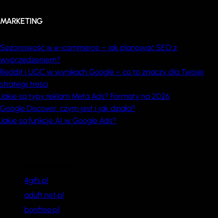
MARKETING
Sezonowość w e-commerce – jak planować SEO z
wyprzedzeniem?
Reddit i UGC w wynikach Google – co to znaczy dla Twojej
strategii treści
Jakie są typy reklam Meta Ads? Formaty na 2026
Google Discover: czym jest i jak działa?
Jakie są funkcje AI w Google Ads?
Nasze serwisy:
4gifs.pl
aduft.net.pl
bonfree.pl