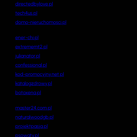
directedbylove.pl
tech4us.pl
domo-nieruchomosci.pl
ener-chi.pl
extrememt2.pl
julianator.pl
confessional.pl
kod-promocyjny.net.pl
katalogzdrowy.pl
botoxena.pl
master24.com.pl
naturalwoodgb.pl
projektpasja.pl
psowaty.pl