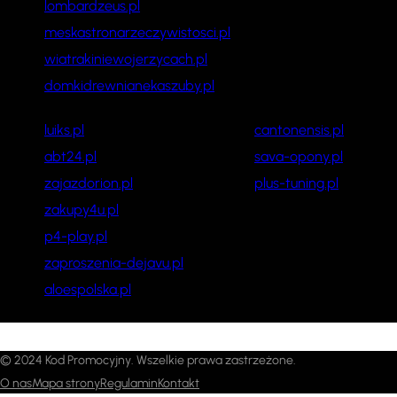
lombardzeus.pl
meskastronarzeczywistosci.pl
wiatrakiniewojerzycach.pl
domkidrewnianekaszuby.pl
luiks.pl
cantonensis.pl
abt24.pl
sava-opony.pl
zajazdorion.pl
plus-tuning.pl
zakupy4u.pl
p4-play.pl
zaproszenia-dejavu.pl
aloespolska.pl
© 2024 Kod Promocyjny. Wszelkie prawa zastrzeżone.
O nas
Mapa strony
Regulamin
Kontakt