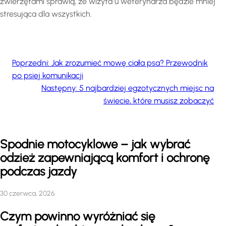
zwierzętami sprawią, że wizyta u weterynarza będzie mniej
stresująca dla wszystkich.
Poprzedni:
Jak zrozumieć mowę ciała psa? Przewodnik
po psiej komunikacji
Następny:
5 najbardziej egzotycznych miejsc na
świecie, które musisz zobaczyć
Spodnie motocyklowe – jak wybrać
odzież zapewniającą komfort i ochronę
podczas jazdy
30 czerwca, 2026
Czym powinno wyróżniać się