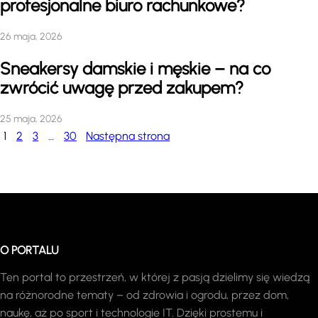
profesjonalne biuro rachunkowe?
26 maja, 2026
Sneakersy damskie i męskie – na co
zwrócić uwagę przed zakupem?
25 maja, 2026
1
2
3
…
30
Następna strona
O PORTALU
Ten portal to przestrzeń, w której z pasją dzielimy się wiedzą
na różnorodne tematy – od zdrowia i ogrodu, przez dom,
naukę, aż po sport i technologie IT. Dzięki prostemu i