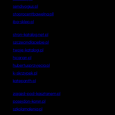
sendivogius.pl
stoprocentbawelna.pll
iba-sklep.pl
stron-katalog.net.pl
szczecindlaciebie.pl
twoje-katalogi.pl
hicarian.pl
hubertusprzyjecia.pl
k-skrzypek.pl
katepanth.pl
zajazd-pod-kasztanem.pl
posejdon-konin.pl
szkolamalenia.pl