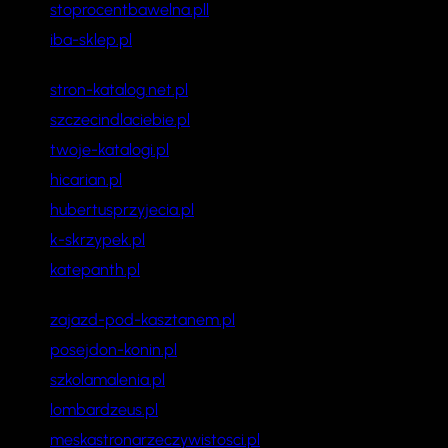
stoprocentbawelna.pll
iba-sklep.pl
stron-katalog.net.pl
szczecindlaciebie.pl
twoje-katalogi.pl
hicarian.pl
hubertusprzyjecia.pl
k-skrzypek.pl
katepanth.pl
zajazd-pod-kasztanem.pl
posejdon-konin.pl
szkolamalenia.pl
lombardzeus.pl
meskastronarzeczywistosci.pl