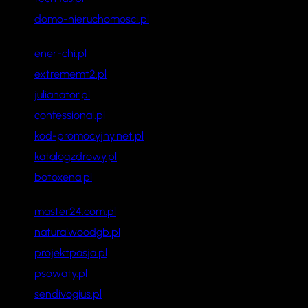
domo-nieruchomosci.pl
ener-chi.pl
extrememt2.pl
julianator.pl
confessional.pl
kod-promocyjny.net.pl
katalogzdrowy.pl
botoxena.pl
master24.com.pl
naturalwoodgb.pl
projektpasja.pl
psowaty.pl
sendivogius.pl