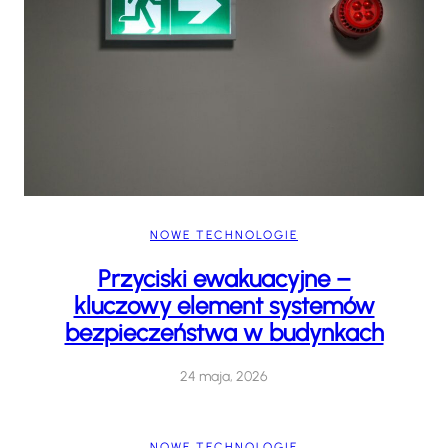
NOWE TECHNOLOGIE
Przyciski ewakuacyjne –
kluczowy element systemów
bezpieczeństwa w budynkach
24 maja, 2026
NOWE TECHNOLOGIE