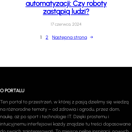
automatyzacji: Czy roboty
zastąpią ludzi?
17 czerwca, 2024
1
2
Następna strona
→
O PORTALU
Ten portal to przestrzeń, w której z pasją dzielimy się wiedzą
na różnorodne tematy – od zdrowia i ogrodu, przez dom,
naukę, aż po sport i technologie IT. Dzięki prostemu i
intuicyjnemu interfejsowi każdy znajdzie tu treści dopasowane
do swoich zainteresowań. To miejsce pełne inspiracji, nowych