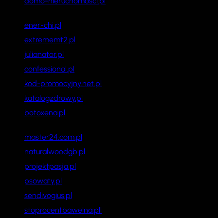
domo-nieruchomosci.pl
ener-chi.pl
extrememt2.pl
julianator.pl
confessional.pl
kod-promocyjny.net.pl
katalogzdrowy.pl
botoxena.pl
master24.com.pl
naturalwoodgb.pl
projektpasja.pl
psowaty.pl
sendivogius.pl
stoprocentbawelna.pll