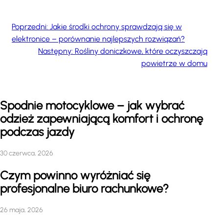
Poprzedni:
Jakie środki ochrony sprawdzają się w
elektronice – porównanie najlepszych rozwiązań?
Następny:
Rośliny doniczkowe, które oczyszczają
powietrze w domu
Spodnie motocyklowe – jak wybrać
odzież zapewniającą komfort i ochronę
podczas jazdy
30 czerwca, 2026
Czym powinno wyróżniać się
profesjonalne biuro rachunkowe?
26 maja, 2026