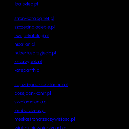
iba-sklep.pl
stron-katalog.net.pl
szczecindlaciebie.pl
twoje-katalogi.pl
hicarian.pl
hubertusprzyjecia.pl
k-skrzypek.pl
katepanth.pl
zajazd-pod-kasztanem.pl
posejdon-konin.pl
szkolamalenia.pl
lombardzeus.pl
meskastronarzeczywistosci.pl
wiatrakiniewojerzycach.pl