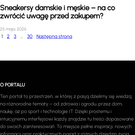
Sneakersy damskie i męskie – na co
zwrócić uwagę przed zakupem?
25 maja, 2026
1
2
3
…
30
Następna strona
O PORTALU
Ten portal to przestrzeń, w której z pasją dzielimy się wiedzą
na różnorodne tematy – od zdrowia i ogrodu, przez dom,
naukę, aż po sport i technologie IT. Dzięki prostemu i
intuicyjnemu interfejsowi każdy znajdzie tu treści dopasowane
do swoich zainteresowań. To miejsce pełne inspiracji, nowych
informacji oraz praktycznych porad z różnych dziedzin życia,