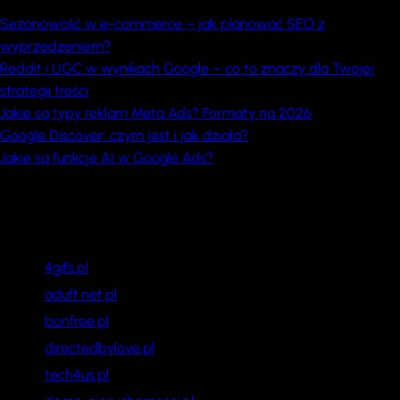
Sezonowość w e-commerce – jak planować SEO z
wyprzedzeniem?
Reddit i UGC w wynikach Google – co to znaczy dla Twojej
strategii treści
Jakie są typy reklam Meta Ads? Formaty na 2026
Google Discover: czym jest i jak działa?
Jakie są funkcje AI w Google Ads?
Nasze serwisy:
4gifs.pl
aduft.net.pl
bonfree.pl
directedbylove.pl
tech4us.pl